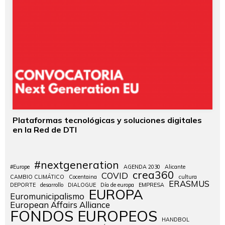
Plataformas tecnológicas y soluciones digitales
en la Red de DTI
#nextgeneration
#Europe
AGENDA 2030
Alicante
crea360
COVID
CAMBIO CLIMÁTICO
Cocentaina
cultura
ERASMUS
DEPORTE
desarrollo
DIALOGUE
Día de europa
EMPRESA
EUROPA
Euromunicipalismo
European Affairs Alliance
FONDOS EUROPEOS
HANDBOL