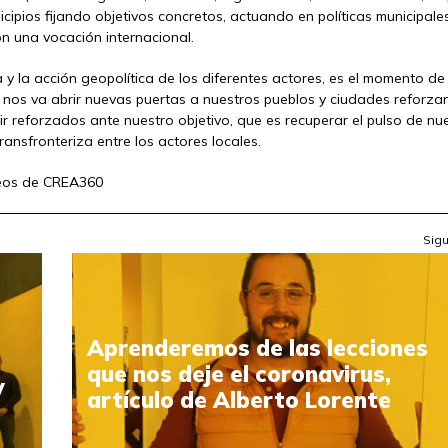
icipios fijando objetivos concretos, actuando en políticas municipales
n una vocación internacional.
 y la acción geopolítica de los diferentes actores, es el momento de
” nos va abrir nuevas puertas a nuestros pueblos y ciudades reforz
r reforzados ante nuestro objetivo, que es recuperar el pulso de nu
ansfronteriza entre los actores locales.
peos de CREA360
Sigu
Aprenderemos de las lecciones
que nos deje el coronavirus,
y
artículo de Alberto Lorente