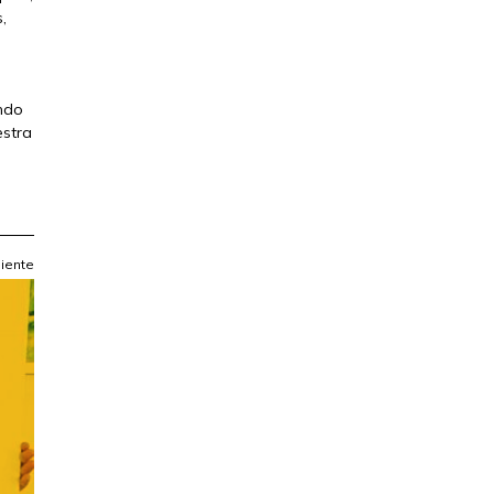
,
ando
estra
iente