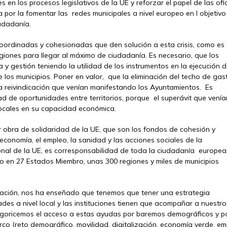
s en los procesos legislativos de la UE y reforzar el papel de las ofi
a por la fomentar las redes municipales a nivel europeo en l objetivo
iudadanía.
oordinadas y cohesionadas que den solución a esta crisis, como es 
giones para llegar al máximo de ciudadanía. Es necesario, que los
 y gestión teniendo la utilidad de los instrumentos en la ejecución d
 los municipios. Poner en valor, que la eliminación del techo de gas
a reivindicación que venían manifestando los Ayuntamientos. Es
dad de oportunidades entre territorios, porque el superávit que venía
 locales en su capacidad económica.
obra de solidaridad de la UE, que son los fondos de cohesión y
 economía, el empleo, la sanidad y las acciones sociales de la
ional de la UE, es corresponsabilidad de toda la ciudadanía europea
o en 27 Estados Miembro, unas 300 regiones y miles de municipios
nciación, nos ha enseñado que tenemos que tener una estrategia
des a nivel local y las instituciones tienen que acompañar a nuestro
egoricemos el acceso a estas ayudas por baremos demográficos y p
co (reto demográfico, movilidad, digitalización, economía verde, em