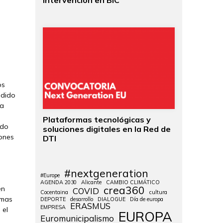
intervención en BIC
os
ndido
la
Plataformas tecnológicas y
ado
soluciones digitales en la Red de
iones
DTI
#nextgeneration
#Europe
AGENDA 2030
Alicante
CAMBIO CLIMÁTICO
crea360
en
COVID
Cocentaina
cultura
amas
DEPORTE
desarrollo
DIALOGUE
Día de europa
ERASMUS
EMPRESA
 el
EUROPA
Euromunicipalismo