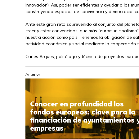
innovación). Así, poder ser eficientes y ayudar a los mun
construyendo espacios de convivencia y democracia, co
Ante este gran reto sobrevenido al conjunto del planeta
creer y estar convencidos, que más “euromunicipalismo
nuestra acción como país. Tenemos la obligación de sali
actividad económica y social mediante la cooperación tr
Carles Arques, politólogo y técnico de proyectos euro
Anterior
Conocer en profundidad los
fondos europeos: clave para la
financiación de ayuntamientos 
empresas