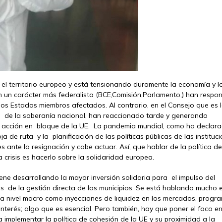
el territorio europeo y está tensionando duramente la economía y l
on un carácter más federalista (BCE,Comisión,Parlamento,) han respo
s Estados miembros afectados. Al contrario, en el Consejo que es 
ad de la soberanía nacional, han reaccionado tarde y generando
de acción en bloque de la UE. La pandemia mundial, como ha declar
de ruta y la planificación de las políticas públicas de las instituc
 ante la resignación y cabe actuar. Así, que hablar de la política de
 crisis es hacerlo sobre la solidaridad europea.
iene desarrollando la mayor inversión solidaria para el impulso del
és de la gestión directa de los municipios. Se está hablando mucho 
 a nivel macro como inyecciones de liquidez en los mercados, progr
terés; algo que es esencial. Pero también, hay que poner el foco en
a implementar la política de cohesión de la UE y su proximidad a la