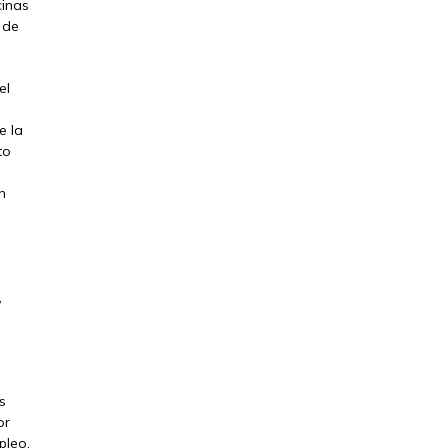
cinas
 de
el
e la
to
n
,
s
or
pleo,