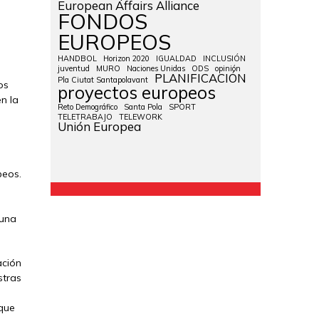
European Affairs Alliance
FONDOS
EUROPEOS
HANDBOL
Horizon 2020
IGUALDAD
INCLUSIÓN
juventud
MURO
Naciones Unidas
ODS
opinión
PLANIFICACIÓN
Pla Ciutat Santapolavant
os
proyectos europeos
n la
Reto Demográfico
Santa Pola
SPORT
e
TELETRABAJO
TELEWORK
Unión Europea
peos.
 una
ación
stras
 que